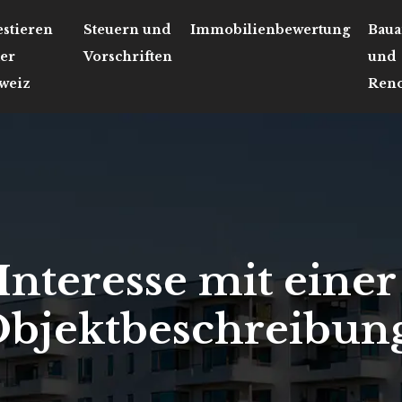
estieren
Steuern und
Immobilienbewertung
Baua
der
Vorschriften
und
weiz
Reno
nteresse mit einer
bjektbeschreibun