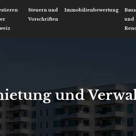
estieren
Steuern und
Immobilienbewertung
Baua
der
Vorschriften
und
weiz
Reno
ietung und Verwa