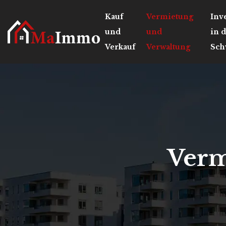
Kauf
Vermietung
Inv
und
und
in 
Verkauf
Verwaltung
Sch
Verm